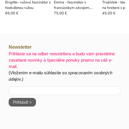
Brigitte- ružový fascinátor s
Emma - fascinátor s
Trojlístok - biel
hodvábnou ružou
francúzskym závojom,
na hrebeni s pe
hodvábnou ružou a perím
65.00 €
75.00 €
45.00 €
Newsletter
Prihláste sa na odber newslettera a budú vám pravidelne
zasielané novinky a špeciálne ponuky priamo na váš e-
mail.
(Vložením e-mailu súhlasíte so
spracovaním osobných
údajov.)
Prihlásiť >