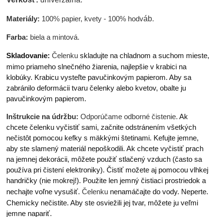
Materiály:
100% papier, kvety - 100% hodv
áb
.
Farba:
biela a mintová.
Skladovanie:
Čelenku
skladujte na chladnom a suchom mieste,
mimo priameho slnečného žiarenia, najlepšie v krabici na
klobúky. Krabicu vysteľte pavučinkovým papierom. Aby sa
zabránilo deformácii tvaru čelenky alebo kvetov, obalte ju
pavučinkovým papierom.
Inštrukcie na údržbu:
Odporúčame odborné čistenie.
Ak
chcete čelenku vyčistiť sami, začnite odstránením všetkých
nečistôt pomocou kefky s mäkkými štetinami. Kefujte jemne,
aby ste slamený materiál nepoškodili. Ak chcete vyčistiť prach
na jemnej dekorácii, môžete použiť stlačený vzduch (často sa
používa pri čistení elektroniky). Čistiť možete aj pomocou vlhkej
handričky (nie mokrej!). Použite len jemný čistiaci prostriedok a
nechajte voľne vysušiť.
Čelenku
nenamáčajte do vody. Neperte.
Chemicky nečistite. Aby ste osviežili jej tvar, môžete ju veľmi
jemne napariť.