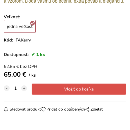
a vzorom. Dodá vášmu oblečeniu extra pôvab a eleganciu.
Veľkosť
:
jedna veľkosť
Kód:
FAKerry
Dostupnosť:
1 ks
52.85
€
bez DPH
65.00
€
ks
Sledovať produkt
Pridať do obľúbených
Zdielať