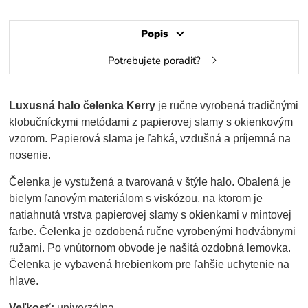
Popis
Potrebujete poradiť?
Luxusná halo čelenka Kerry
je ručne vyrobená tradičnými
klobučníckymi metódami z papierovej slamy s okienkovým
vzorom. Papierová slama je ľahká, vzdušná a príjemná na
nosenie.
Čelenka je vystužená a tvarovaná v štýle halo. Obalená je
bielym ľanovým materiálom s viskózou, na ktorom je
natiahnutá vrstva papierovej slamy s okienkami v mintovej
farbe. Čelenka je ozdobená ručne vyrobenými hodvábnymi
ružami. Po vnútornom obvode je našitá ozdobná lemovka.
Čelenka je vybavená hrebienkom pre ľahšie uchytenie na
hlave.
Veľkosť:
univerzálna.