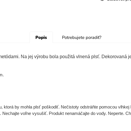
Popis
Potrebujete poradiť?
etódami. Na jej výrobu bola použitá vlnená plsť. Dekorovaná je
m.
u, ktorá by mohla plsť poškodiť. Nečistoty odstráňte pomocou vlhkej 
sť. Nechajte voľne vysušiť. Produkt nenamáčajte do vody. Neperte. C