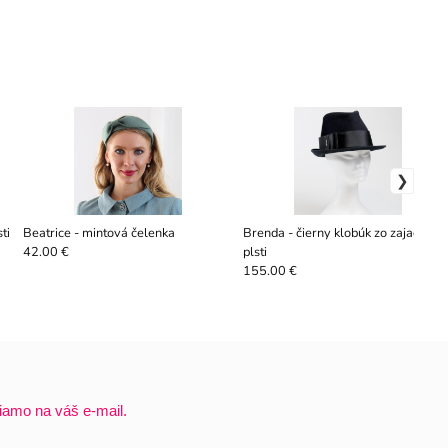
ti
Beatrice - mintová čelenka
Brenda - čierny klobúk zo zajačej
plsti
42.00 €
155.00 €
iamo na váš e-mail.