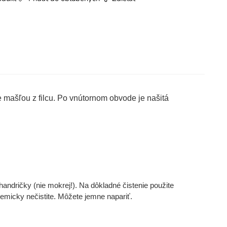
 mašľou z filcu. Po vnútornom obvode je našitá
handričky (nie mokrej!). Na dôkladné čistenie použite
hemicky nečistite. Môžete jemne napariť.