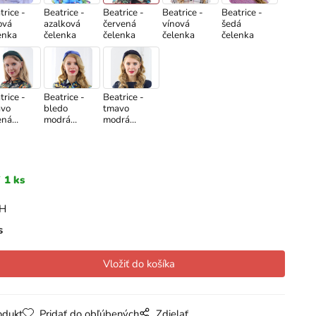
trice -
Beatrice -
Beatrice -
Beatrice -
Beatrice -
ová
azalková
červená
vínová
šedá
enka
čelenka
čelenka
čelenka
čelenka
trice -
Beatrice -
Beatrice -
vo
bledo
tmavo
ená
modrá
modrá
enka
čelenka
čelenka
1 ks
PH
s
odukt
Pridať do obľúbených
Zdielať