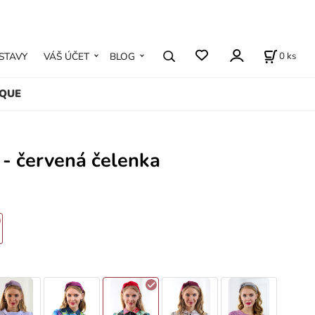
0
ks
STAVY
VÁŠ ÚČET
BLOG
IQUE
 - červená čelenka