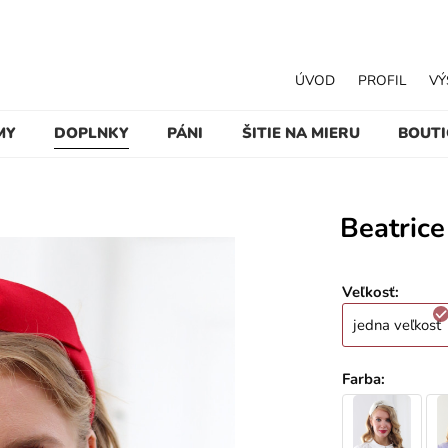
ÚVOD
PROFIL
VÝ
MY
DOPLNKY
PÁNI
ŠITIE NA MIERU
BOUT
Beatrice
Veľkosť
:
jedna veľkosť
Farba
: