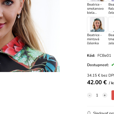
Beatrice -
Bea
smotanovo
fial
biela
čel
čelenka
Beatrice -
Bea
mintová
tma
čelenka
zel
čel
Kód:
FCBe01
Dostupnosť:
34.15
€
bez D
42.00
€
k
Sledovať pr