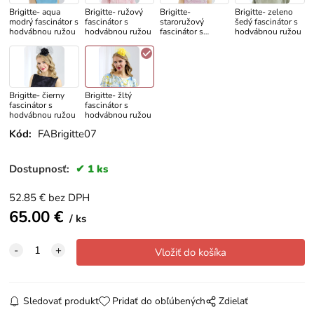
Brigitte- aqua
Brigitte- ružový
Brigitte-
Brigitte- zeleno
modrý fascinátor s
fascinátor s
staroružový
šedý fascinátor s
hodvábnou ružou
hodvábnou ružou
fascinátor s
hodvábnou ružou
hodvábnou ružou
Brigitte- čierny
Brigitte- žltý
fascinátor s
fascinátor s
hodvábnou ružou
hodvábnou ružou
Kód:
FABrigitte07
Dostupnosť:
1 ks
52.85
€
bez DPH
65.00
€
ks
Sledovať produkt
Pridať do obľúbených
Zdielať