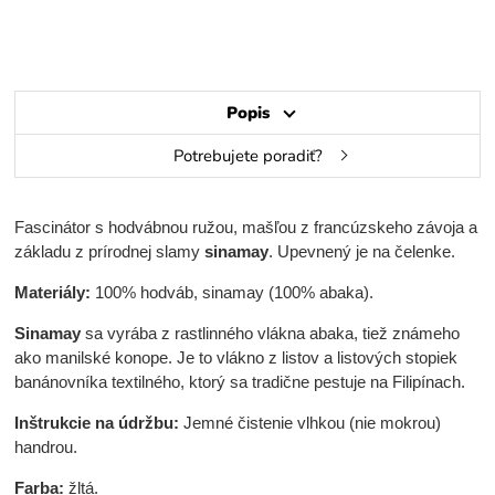
Popis
Potrebujete poradiť?
Fascinátor s hodvábnou ružou, mašľou z francúzskeho závoja a
základu z prírodnej slamy
sinamay
. Upevnený je na čelenke.
Materiály:
100% hodváb, sinamay (100% abaka).
Sinamay
sa vyrába z rastlinného vlákna abaka, tiež známeho
ako manilské konope. Je to vlákno z listov a listových stopiek
banánovníka textilného, ktorý sa tradične pestuje na Filipínach.
Inštrukcie na údržbu:
Jemné čistenie vlhkou (nie mokrou)
handrou.
Farba:
žltá.