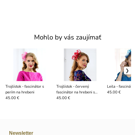
Mohlo by vás zaujímať
Trojlístok - fascinátor s
Trojlístok - červený
Leila - fascináto
perím na hrebeni
fascinátor na hrebeni s
45.00 €
perím
45.00 €
45.00 €
Newsletter