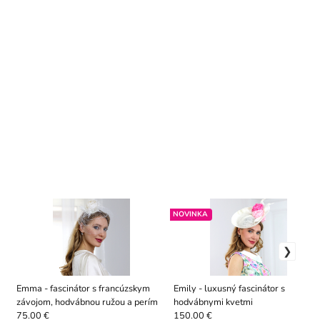
NOVINKA
Emma - fascinátor s francúzskym
Emily - luxusný fascinátor s
závojom, hodvábnou ružou a perím
hodvábnymi kvetmi
75.00 €
150.00 €