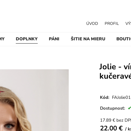
ÚVOD
PROFIL
VÝ
MY
DOPLNKY
PÁNI
ŠITIE NA MIERU
BOUT
Jolie - 
kučerav
Kód:
FAJolie01
Dostupnosť:
17.89
€
bez D
22.00
€
k