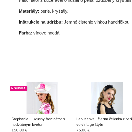
Fascinátor z kučeravého husieho peria, ozdobený kryštálm
Materiály:
perie, kryštály.
Inštrukcie na údržbu:
Jemné čistenie vlhkou handričkou.
Farba:
vínovo hnedá.
NOVINKA
Stephanie - luxusný fascinátor s
Labutienka - čierna čelenka z per
hodvábnym kvetom
vo vintage štýle
150.00 €
75.00 €