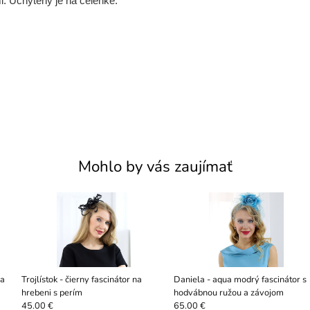
i. Uchytený je na čelenke.
Mohlo by vás zaujímať
ia
Trojlístok - čierny fascinátor na
Daniela - aqua modrý fascinátor s
hrebeni s perím
hodvábnou ružou a závojom
45.00 €
65.00 €