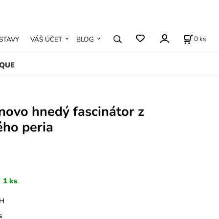
0
ks
STAVY
VÁŠ ÚČET
BLOG
IQUE
vínovo hnedý fascinátor z
ého peria
1 ks
PH
s