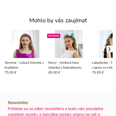
Mohlo by vás zaujímať
NOVINKA
Gemma - ružová čelenka s
Kerry - mintová halo
Labutienka - čie
kryštálmi
čelenka s hodvábnymi
z peria vo vinta
kvetmi
75.00 €
65.00 €
75.00 €
Newsletter
Prihláste sa na odber newslettera a budú vám pravidelne
zasielané novinky a špeciálne ponuky priamo na váš e-