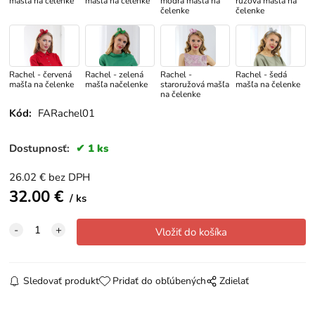
mašľa na čelenke
mašľa na čelenke
modrá mašľa na
ružová mašľa na
čelenke
čelenke
Rachel - červená
Rachel - zelená
Rachel -
Rachel - šedá
mašľa na čelenke
mašľa načelenke
staroružová mašľa
mašľa na čelenke
na čelenke
Kód:
FARachel01
Dostupnosť:
1 ks
26.02
€
bez DPH
32.00
€
ks
Sledovať produkt
Pridať do obľúbených
Zdielať