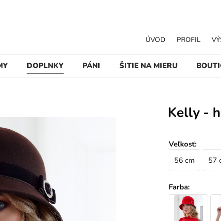
ÚVOD
PROFIL
VÝ
MY
DOPLNKY
PÁNI
ŠITIE NA MIERU
BOUT
Kelly - 
Veľkosť
:
56 cm
57 
Farba
: