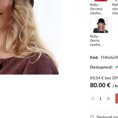
Kelly -
Kell
červený
vín
cloche
clo
klobúk
klo
Kelly -
čierny
cloche
klobúk
Kód:
FHKelly0
Dostupnosť:
65.04
€
bez D
80.00
€
k
Sledovať pr