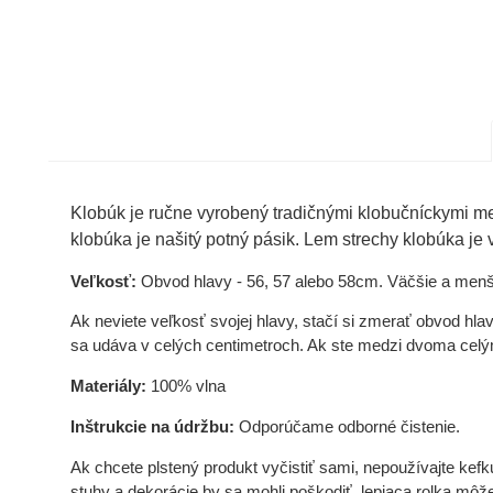
Klobúk je ručne vyrobený tradičnými klobučníckymi m
klobúka je našitý potný pásik. Lem strechy klobúka je
Veľkosť:
Obvod hlavy - 56, 57 alebo 58cm. Väčšie a menš
Ak neviete veľkosť svojej hlavy, stačí si zmerať obvod h
sa udáva v celých centimetroch. Ak ste medzi dvoma celými
Materiály:
100% vlna
Inštrukcie na údržbu:
Odporúčame odborné čistenie.
Ak chcete plstený produkt vyčistiť sami, nepoužívajte kefk
stuhy a dekorácie by sa mohli poškodiť, lepiaca rolka môž