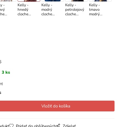
y -
Kelly -
Kelly -
Kelly -
Kelly -
ový
hnedý
modrý
petrolejový
tmavo
che
cloche
cloche
cloche
modrý
búk
klobúk
klobúk zo
klobúk
cloche
zajačej plsti
klobúk
6
3 ks
PH
s
odukt
Pridať do obľúbených
Zdielať