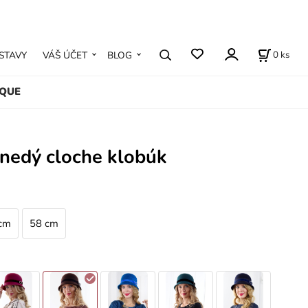
0
ks
STAVY
VÁŠ ÚČET
BLOG
IQUE
hnedý cloche klobúk
cm
58 cm