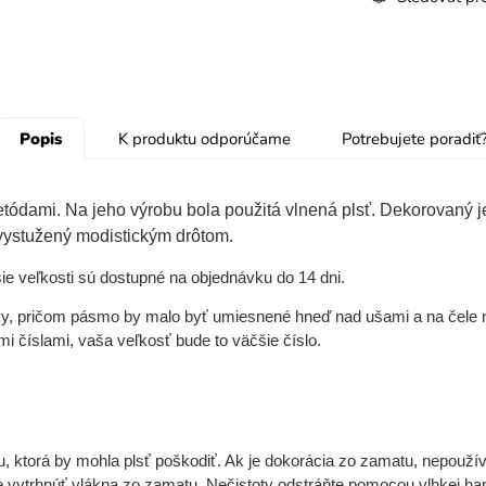
Popis
K produktu odporúčame
Potrebujete poradiť
etódami. Na jeho výrobu bola použitá vlnená plsť. Dekorovaný
 vystužený modistickým drôtom.
ie veľkosti sú dostupné na objednávku do 14 dni.
lavy, pričom pásmo by malo byť umiesnené hneď nad ušami a na čele
 číslami, vaša veľkosť bude to väčšie číslo.
u, ktorá by mohla plsť poškodiť. Ak je dokorácia zo zamatu, nepoužív
e vytrhnúť vlákna zo zamatu. Nečistoty odstráňte pomocou vlhkej han