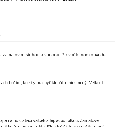
?
 je zamatovou stuhou a sponou. Po vnútornom obvode
 nad obočím, kde by mal byť klobúk umiestnený. Veľkosť
ajte na ňu čistiaci valček s lepiacou rolkou. Zamatové
dričky (nie mokrej!). Na dôkladné čistenie použite jemný