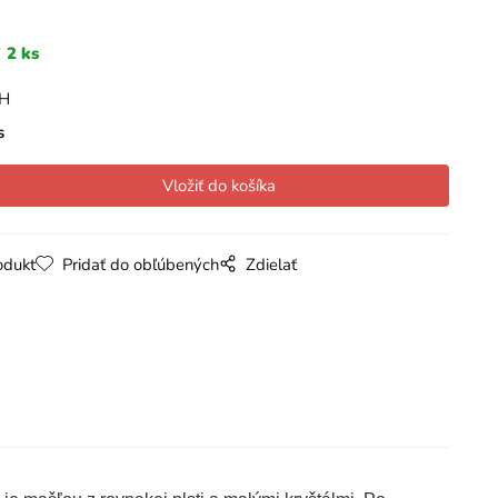
2 ks
PH
s
odukt
Pridať do obľúbených
Zdielať