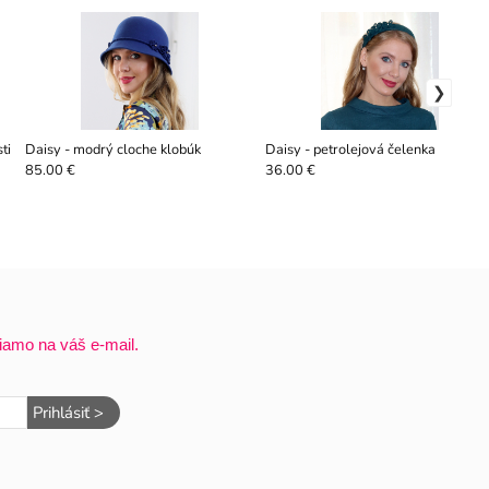
ti
Daisy - modrý cloche klobúk
Daisy - petrolejová čelenka
85.00 €
36.00 €
iamo na váš e-mail.
Prihlásiť >