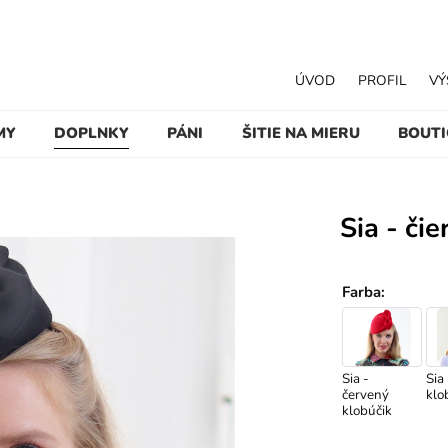
ÚVOD
PROFIL
VÝ
MY
DOPLNKY
PÁNI
ŠITIE NA MIERU
BOUT
Sia - či
Farba
:
Sia -
Sia 
červený
klo
klobúčik