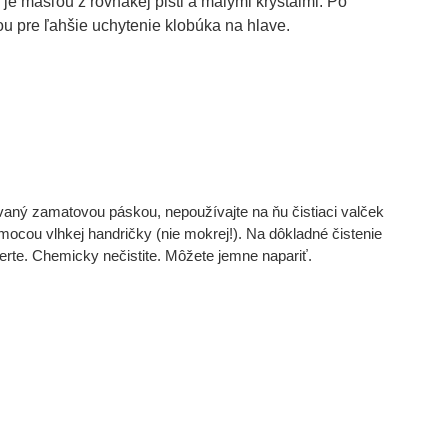
e mašľou z rovnakej plsti a malými kryštálmi. Po
u pre ľahšie uchytenie klobúka na hlave.
movaný zamatovou páskou, nepoužívajte na ňu čistiaci valček
mocou vlhkej handričky (nie mokrej!). Na dôkladné čistenie
perte. Chemicky nečistite. Môžete jemne napariť.