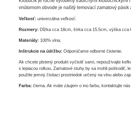
Klobúčik je ručne vyrobený tradičnými klobučníckymi m
vnútornom obvode je našitý lemovací zamatový pásik a
Veľkosť:
univerzálna veľkosť.
Rozmery:
Dĺžka cca 18cm, šírka cca 15.5cm, výška cca
Materiály:
100% vlna.
Inštrukcie na údržbu:
Odporúčame odborné čistenie.
Ak chcete plstený produkt vyčistiť sami, nepoužívajte kefk
s lepiacou rolkou. Zamatové stuhy by sa mohli poškodiť, l
použite jemný čistiaci prostriedok určený na vlnu alebo za
Farba:
čierna. Ak máte záujem o inú farbu, kontaktujte nás