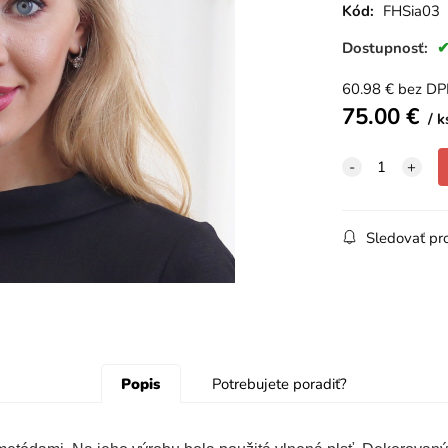
Kód:
FHSia03
Dostupnosť:
60.98
€
bez D
75.00
€
k
Sledovať pr
Popis
Potrebujete poradiť?