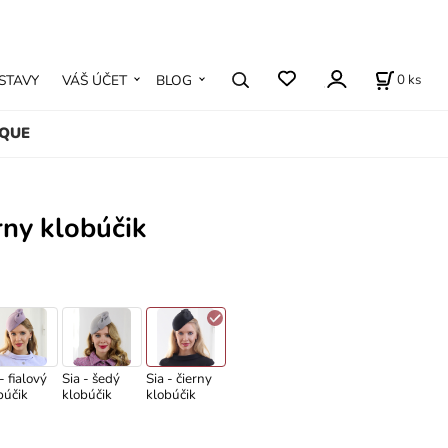
0
ks
STAVY
VÁŠ ÚČET
BLOG
IQUE
erny klobúčik
- fialový
Sia - šedý
Sia - čierny
búčik
klobúčik
klobúčik