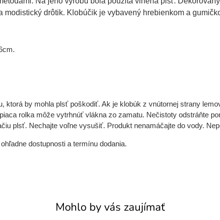
etódami. Na jeho výrobu bola použitá vlnená plsť. Dekorovaný j
 modistický drôtik. Klobúčik je vybavený hrebienkom a gumičko
 6cm.
u, ktorá by mohla plsť poškodiť. Ak je klobúk z vnútornej strany le
epiaca rolka môže vytrhnúť vlákna zo zamatu. Nečistoty odstráňte po
jačiu plsť. Nechajte voľne vysušiť. Produkt nenamáčajte do vody. Ne
 ohľadne dostupnosti a termínu dodania.
Mohlo by vás zaujímať