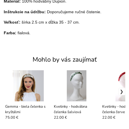
Materiál:
100% hodvábny Dupion.
Inštrukcie na údržbu:
Doporučujeme ručné čistenie
.
Veľkosť:
šírka 2.5 cm x dĺžka 35 - 37 cm.
Farba:
fialová.
Mohlo by vás zaujímať
Gemma - biela čelenka s
Kvetinky - hodvábna
Kvetinky - hodv
kryštálmi
čelenka šalviová
čelenka červen
75.00 €
22.00 €
22.00 €