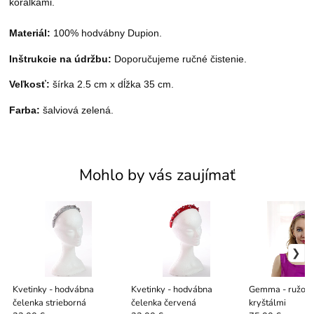
korálkami.
Materiál:
100% hodvábny Dupion.
Inštrukcie na údržbu:
Doporučujeme ručné čistenie
.
Veľkosť:
šírka 2.5 cm x dĺžka 35 cm.
Farba:
šalviová
zelená.
Mohlo by vás zaujímať
Kvetinky - hodvábna
Kvetinky - hodvábna
Gemma - ružová
čelenka strieborná
čelenka červená
kryštálmi