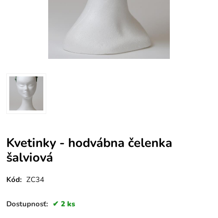
Kvetinky - hodvábna čelenka
šalviová
Kód:
ZC34
Dostupnosť:
2 ks