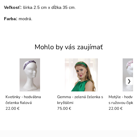
Veľkosť:
šírka 2.5 cm x dĺžka 35 cm.
Farba:
modrá.
Mohlo by vás zaujímať
Kvetinky - hodvábna
Gemma - zelená čelenka s
Motýle - hodváb
čelenka fialová
kryštálmi
s ružovou čipko
22.00 €
75.00 €
22.00 €