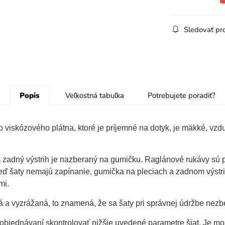
Sledovať pr
Popis
Veľkostná tabuľka
Potrebujete poradiť?
viskózového plátna, ktoré je príjemné na dotyk, je mäkké, vzduš
a zadný výstrih je nazberaný na gumičku. Raglánové rukávy sú 
eď šaty nemajú zapínanie, gumička na pleciach a zadnom výstr
mi.
 a vyzrážaná, to znamená, že sa šaty pri správnej údržbe nezb
i objednávaní skontrolovať nižšie uvedené parametre šiat. Je m