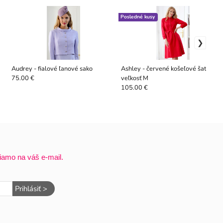
Posledné kusy
Audrey - fialové ľanové sako
Ashley - červené košeľové šaty,
veľkosť M
75.00 €
105.00 €
iamo na váš e-mail.
Prihlásiť >