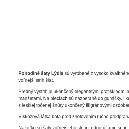
Pohodlné šaty Lýdia
sú vyrobené z vysoko kvalitného 
voľnejší strih šiat.
Predný výstrih je ukončený elegantnými protiskladmi 
manžetami. Na pleciach sú nazberané do gumičky. I k
z lesklej točenej šnúry ukončený filigránovými ozdoba
Viskózová látka bola pred zhotovením ručne predpraná
Nakoľko sú šaty voľnejšieho strihu, odporúčame si pr