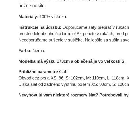
bežne nosíte.
Materiály:
100% viskóza.
Inštrukcie na údržbu:
Odporúčame šaty preprať v rukách al
prostriedok obsahujúci bielidlo! Ak periete v rukách, pred
Neodporúčame sušenie v sušičke. Najlepšie sa sušia zaves
Farba:
čierna.
Modelka má výšku 173cm a oblečená je vo veľkosti S.
Približné parametre šiat:
Obvod cez prsia XS: 96, S: 102cm, M: 110cm, L: 118cm, 
Dĺžka šiat od zadného výstrihu po lem XS: 99cm, S: 100c
Nevyhovujú vám niektoré rozmery šiat? Potrebovali by s