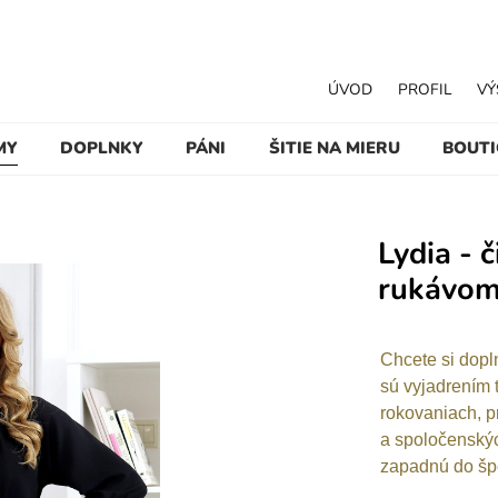
ÚVOD
PROFIL
VÝ
MY
DOPLNKY
PÁNI
ŠITIE NA MIERU
BOUT
Lydia - 
rukávo
Chcete si dopln
sú vyjadrením t
rokovaniach, p
a spoločenskýc
zapadnú do špo