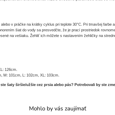
ebo v práčke na krátky cyklus pri teplote 30°C. Pri tmavšej farbe a
 ponorením šiat do vody sa presvedčte, že je prací prostriedok rovno
ené na vešiaku. Žehliť ich môžete s nastavením žehličky na strednú
XL: 126cm.
m, M: 101cm, L: 102cm, XL: 103cm.
te šaty širšie/užšie cez prsia alebo pás? Potrebovali by ste zme
Mohlo by vás zaujímať