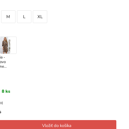
M
L
XL
ia -
ovo
rne
kózové
y
8 ks
PH
s