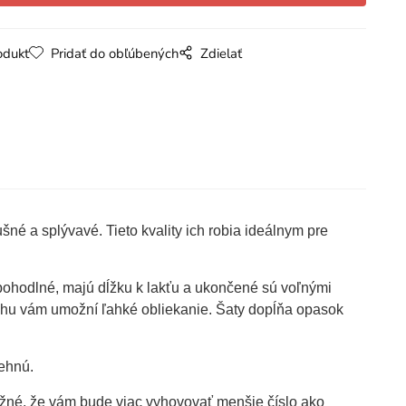
odukt
Pridať do obľúbených
Zdielať
né a splývavé. Tieto kvality ich robia ideálnym pre
pohodlné, majú dĺžku k lakťu a ukončené sú voľnými
ihu vám umožní ľahké obliekanie. Šaty dopĺňa opasok
ehnú.
ožné, že vám bude viac vyhovovať menšie číslo ako