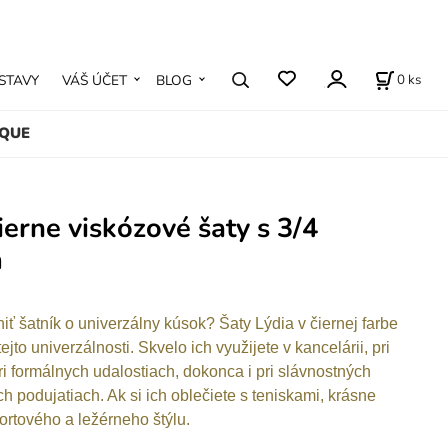
0
ks
STAVY
VÁŠ ÚČET
BLOG
IQUE
čierne viskózové šaty s 3/4
m
iť šatník o univerzálny kúsok? Šaty Lýdia v čiernej farbe
ejto univerzálnosti. Skvelo ich využijete v kancelárii, pri
ri formálnych udalostiach, dokonca i pri slávnostných
h podujatiach. Ak si ich oblečiete s teniskami, krásne
rtového a ležérneho štýlu.