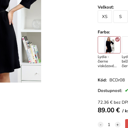
Veľkosť
:
XS
S
Farba
:
Lydia -
Lyd
čierne
béž
viskózové
čie
šaty s 3/4
vis
rukávom
šat
Kód:
BCDr08
Dostupnosť:
72.36
€
bez D
89.00
€
k