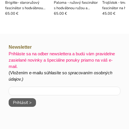
Brigitte- staroružový
Paloma - ružový fascinátor
Trojlístok - tma
fascinátor s hodvábnou
s hodvábnou ružou a
fascinátor na hr
ružou
závojom
perím
65.00 €
65.00 €
45.00 €
Newsletter
Prihláste sa na odber newslettera a budú vám pravidelne
zasielané novinky a špeciálne ponuky priamo na váš e-
mail.
(Vložením e-mailu súhlasíte so
spracovaním osobných
údajov.)
Prihlásiť >