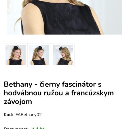
Bethany - čierny fascinátor s
hodvábnou ružou a francúzskym
závojom
Kód:
FABethany02
Dostupnosť:
1 ks