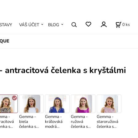
0
ks
STAVY
VÁŠ ÚČET
BLOG
IQUE
antracitová čelenka s kryštálmi
mma -
Gemma -
Gemma -
Gemma -
Gemma -
racitová
biela
kráľovská
ružová
staroružová
enka s
čelenka s
modrá
čelenka s
čelenka s
štálmi
kryštálmi
čelenka s
kryštálmi
kryštálmi
kryštálmi