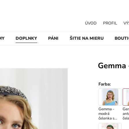
ÚVOD
PROFIL
VÝ
MY
DOPLNKY
PÁNI
ŠITIE NA MIERU
BOUT
Gemma - 
Farba
:
Gemma -
Ge
modrá
ant
čelenka s
čel
kryštálmi
kry