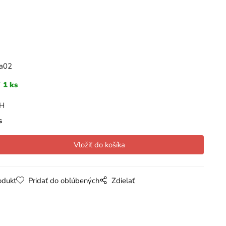
a02
1 ks
PH
s
odukt
Pridať do obľúbených
Zdielať