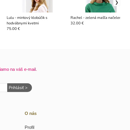
Lulu - mintový klobúčik s
Rachel - zelená mašľa načelenke
hodvábnymi kvetmi
32.00 €
75.00 €
iamo na váš e-mail.
Prihlásiť >
O nás
Profil