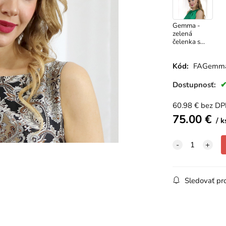
Gemma -
zelená
čelenka s
kryštálmi
Kód:
FAGemm
Dostupnosť:
60.98
€
bez D
75.00
€
k
Sledovať pr