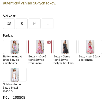
autentický vzhľad 50-tych rokov.
Veľkosť
:
XS
S
M
L
Farba
:
Betty - mintové
Betty - ružové
Betty - čierne
Betty - letné šaty
letné šaty so
letné šaty so
letné šaty s
s čerešňami
zmrzlinami
zmrzlinami
bielymi bodkami
Shirley - letné
šaty z bielej
madeiry
Kód:
26SS08