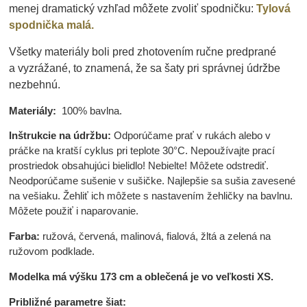
menej dramatický vzhľad môžete zvoliť spodničku:
Tylová
spodnička malá.
Všetky materiály boli pred zhotovením ručne predprané
a vyzrážané, to znamená, že sa šaty pri správnej údržbe
nezbehnú.
Materiály:
100% bavlna.
Inštrukcie na údržbu:
Odporúčame prať v rukách alebo v
práčke na kratší cyklus pri teplote 30°C. Nepoužívajte prací
prostriedok obsahujúci bielidlo! Nebielte! Môžete odstrediť.
Neodporúčame sušenie v sušičke. Najlepšie sa sušia zavesené
na vešiaku. Žehliť ich môžete s nastavením žehličky na bavlnu.
Môžete použiť i naparovanie.
Farba:
ružová, červená, malinová, fialová, žltá a zelená na
ružovom podklade.
Modelka má výšku 173 cm a oblečená je vo veľkosti XS.
Približné parametre šiat: