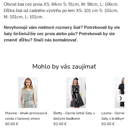
Obvod šiat cez prsia XS: 84cm S: 91cm, M: 98cm, L: 106cm.
Dĺžka šiat od zadného výstrihu po lem XS: 101 cm S: 101cm,
M: 101cm, L: 101cm.
Nevyhovujú vám niektoré rozmery šiat? Potrebovali by ste
šaty širšie/užšie cez prsia alebo pás? Potrebovali by ste
zmeniť dĺžku? Stačí nás kontaktovať.
Mohlo by vás zaujímať
Maxine - khaki princesová
Betty - čierne letné šaty s
Leona - čierne 
vesta z ľanovej zmesi
bielymi bodkami
šaty s krátkym 
60.00 €
92.00 €
93.00 €