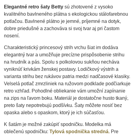
Elegantné retro šaty Betty
sú zhotovené z vysoko
kvalitného bavlneného plátna s ekologickou stálofarebnou
potlačou. Bavlnené plátno je jemné, príjemné na dotyk,
dobre priedušné a zachováva si svoj tvar aj pri častom
nosení.
Charakteristický princesový strih vrchu šiat im dodáva
elegantný tvar a umožňuje precízne prispôsobenie strihu
na hrudník a pás. Spolu s polkolovou sukňou necháva
vyniknúť krivkám ženskej postavy. Lodičkový výstrih a
varianta strihu bez rukávov patria medzi nadčasové klasiky.
Velselá potlač zmrzliniek na ružovom podklade podčiarkuje
retro vzhľad. Pohodlné obliekanie vám umožní zapínanie
na zips na ľavom boku. Materiál je dostatočne husto tkaný,
preto šaty nepotrebujú podšívku. Šaty môžete nosiť bez
opaska alebo s opaskom, ktorý je ich súčasťou.
K šatám je možné zakúpiť spodničku. Modelka má
oblečenú spodničku:
Tylová spodnička stredná.
Pre