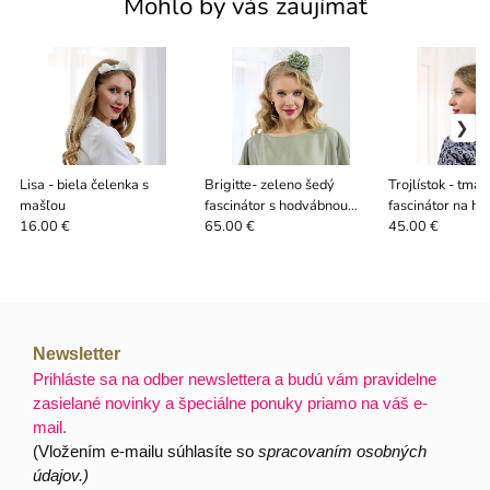
Mohlo by vás zaujímať
Lisa - biela čelenka s
Brigitte- zeleno šedý
Trojlístok - tma
mašľou
fascinátor s hodvábnou
fascinátor na hr
ružou
perím
16.00 €
65.00 €
45.00 €
Newsletter
Prihláste sa na odber newslettera a budú vám pravidelne
zasielané novinky a špeciálne ponuky priamo na váš e-
mail.
(Vložením e-mailu súhlasíte so
spracovaním osobných
údajov.)