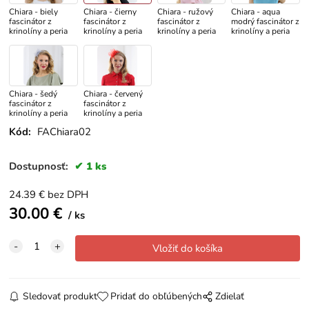
Chiara - biely
Chiara - čierny
Chiara - ružový
Chiara - aqua
fascinátor z
fascinátor z
fascinátor z
modrý fascinátor z
krinolíny a peria
krinolíny a peria
krinolíny a peria
krinolíny a peria
Chiara - šedý
Chiara - červený
fascinátor z
fascinátor z
krinolíny a peria
krinolíny a peria
Kód:
FAChiara02
Dostupnosť:
1 ks
24.39
€
bez DPH
30.00
€
ks
Sledovať produkt
Pridať do obľúbených
Zdielať