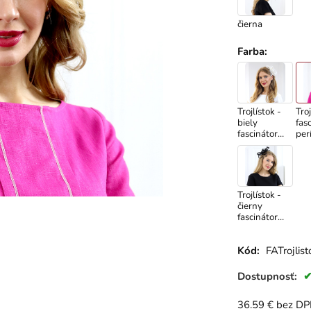
čierna
Farba
:
Trojlístok -
Troj
biely
fas
fascinátor
per
na hrebeni
hre
s perím
Trojlístok -
čierny
fascinátor
na hrebeni
s perím
Kód:
FATrojlist
Dostupnosť:
36.59
€
bez D