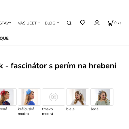
0
ks
STAVY
VÁŠ ÚČET
BLOG
IQUE
ok - fascinátor s perím na hrebeni
vená
kráľovská
tmavo
biela
šedá
modrá
modrá