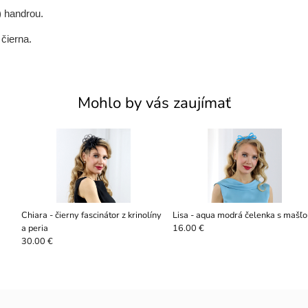
) handrou.
čierna.
Mohlo by vás zaujímať
Chiara - čierny fascinátor z krinolíny
Lisa - aqua modrá čelenka s mašľo
a peria
16.00 €
30.00 €