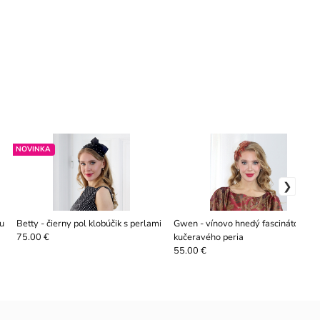
NOVINKA
u
Betty - čierny pol klobúčik s perlami
Gwen - vínovo hnedý fascinátor z
kučeravého peria
75.00 €
55.00 €