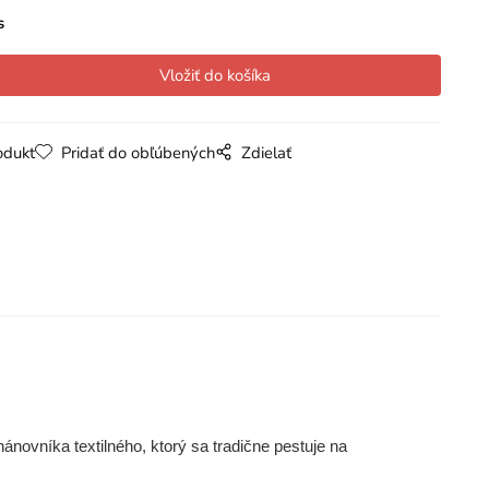
s
odukt
Pridať do obľúbených
Zdielať
ánovníka textilného, ktorý sa tradične pestuje na