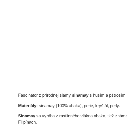
Fascinátor z prírodnej slamy
sinamay
s husím a pštrosím 
Materiály:
sinamay (100% abaka), perie, kryštál, perly.
Sinamay
sa vyrába z rastlinného vlákna abaka, tiež známeh
Filipínach.