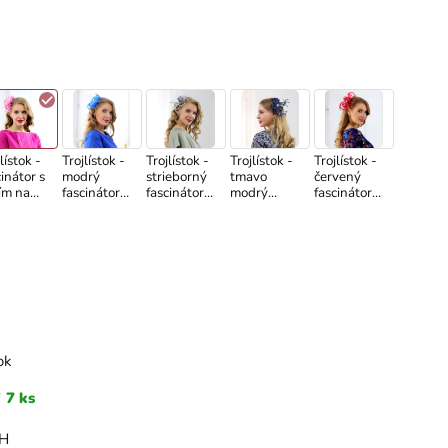
lístok -
Trojlístok -
Trojlístok -
Trojlístok -
Trojlístok -
cinátor s
modrý
strieborný
tmavo
červený
ím na
fascinátor
fascinátor
modrý
fascinátor
beni
na hrebeni
na hrebeni
fascinátor
na hrebeni
s perím
s perím
na hrebeni
s perím
s perím
ok
7 ks
PH