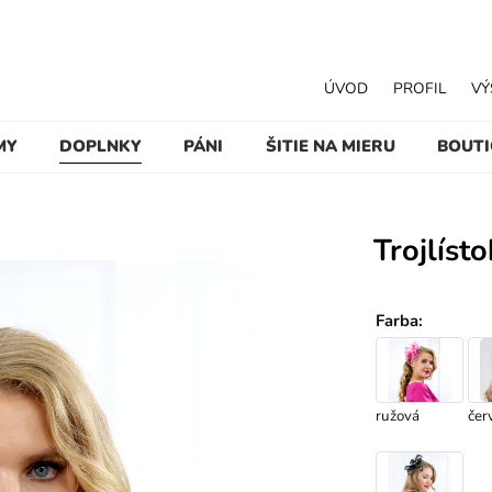
ÚVOD
PROFIL
VÝ
MY
DOPLNKY
PÁNI
ŠITIE NA MIERU
BOUT
Trojlíst
Farba
:
ružová
čer