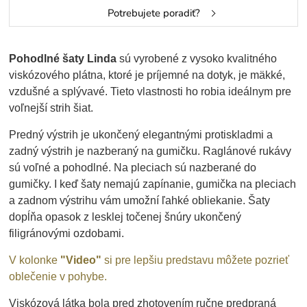
Potrebujete poradiť?
Pohodlné šaty Linda
sú vyrobené z vysoko kvalitného
viskózového plátna, ktoré je príjemné na dotyk, je mäkké,
vzdušné a splývavé. Tieto vlastnosti ho robia ideálnym pre
voľnejší strih šiat.
Predný výstrih je ukončený elegantnými protiskladmi a
zadný výstrih je nazberaný na gumičku. Raglánové rukávy
sú voľné a pohodlné. Na pleciach sú nazberané do
gumičky. I keď šaty nemajú zapínanie, gumička na pleciach
a zadnom výstrihu vám umožní ľahké obliekanie. Šaty
dopĺňa opasok z lesklej točenej šnúry ukončený
filigránovými ozdobami.
V kolonke
"Video"
si pre lepšiu predstavu môžete pozrieť
oblečenie v pohybe.
Viskózová látka bola pred zhotovením ručne predpraná