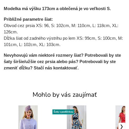
Modelka má výšku 173cm a oblečená je vo veľkosti S.
Približné parametre šiat:
Obvod cez prsia XS: 96, S: 102cm, M: 110cm, L: 118cm, XL:
126cm.
Dĺžka šiat od zadného výstrihu po lem XS: 99cm, S: 100cm, M:
101cm, L: 102cm, XL: 103cm.
Nevyhovujú vám niektoré rozmery šiat? Potrebovali by ste
šaty širšie/užšie cez prsia alebo pás? Potrebovali by ste
zmeniť dĺžku? Stačí nás kontaktovať.
Mohlo by vás zaujímať
Šaty s podšívkou