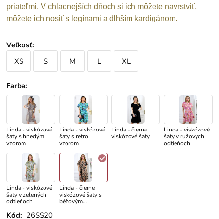
priateľmi. V chladnejších dňoch si ich môžete navrstviť,
môžete ich nosiť s legínami a dlhším kardigánom.
Veľkosť
:
XS
S
M
L
XL
Farba
:
Linda - viskózové
Linda - viskózové
Linda - čierne
Linda - viskózové
šaty s hnedým
šaty s retro
viskózové šaty
šaty v ružových
vzorom
vzorom
odtieňoch
Linda - viskózové
Linda - čierne
šaty v zelených
viskózové šaty s
odtieňoch
béžovým
grafickým vzorom
Kód:
26SS20