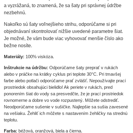
a vyzrážaná, to znamená, že sa šaty pri správnej údržbe
nezbehnú.
Nakoľko sú šaty voľnejšieho strihu, odporúčame si pri
objednávaní skontrolovať nižšie uvedené parametre šiat.
Je možné, že vám bude viac vyhovovať menšie číslo ako
bežne nosíte.
Materiály:
100% viskóza.
Inštrukcie na údržbu:
Odporúčame šaty preprať v rukách
alebo v práčke na krátky cyklus pri teplote 30°C. Pri tmavšej
farbe alebo potlači odporúčame prať zvlášť. Nepoužívajte prací
prostriedok obsahujúci bielidlo! Ak periete v rukách, pred
ponorením šiat do vody sa presvedčte, že je prací prostriedok
rovnomerne a dobre vo vode rozpustený. Môžete odstrediť.
Neodporúčame sušenie v sušičke. Najlepšie sa sušia zavesené
na vešiaku. Žehliť ich môžete s nastavením žehličky na strednú
teplotu.
Farba:
béžová, oranžová, biela a čierna.