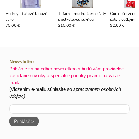
Audrey - fialové ľanové
Tiffany - modro-čierne šaty
Cora - červené 
sako
s polkolovou sukňou
šaty s veľkými b
bodkami
75.00 €
215.00 €
92.00 €
Newsletter
Prihláste sa na odber newslettera a budú vám pravidelne
zasielané novinky a špeciálne ponuky priamo na váš e-
mail.
(Vložením e-mailu súhlasíte so
spracovaním osobných
údajov.)
Prihlásiť >