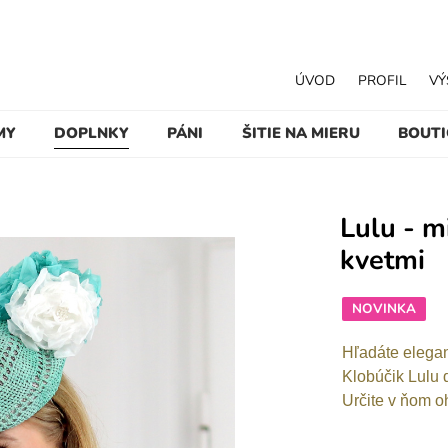
ÚVOD
PROFIL
VÝ
MY
DOPLNKY
PÁNI
ŠITIE NA MIERU
BOUT
Lulu - m
kvetmi
NOVINKA
Hľadáte elegan
Klobúčik Lulu 
Určite v ňom oh