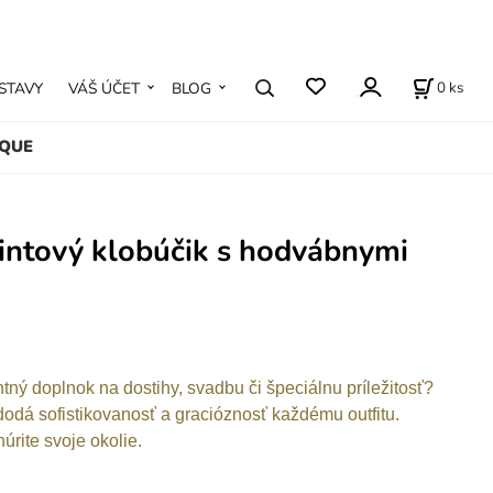
0
ks
STAVY
VÁŠ ÚČET
BLOG
IQUE
intový klobúčik s hodvábnymi
tný doplnok na dostihy, svadbu či špeciálnu príležitosť?
dodá sofistikovanosť a gracióznosť každému outfitu.
úrite svoje okolie.