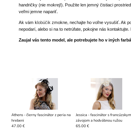
handričky (nie mokrej!). Použite len jemný čistiaci prostri
veľmi jemne napariť.
Ak vám k
lobúčik
zmokne, nechajte ho voľne vysušiť. Ak po
nepodarí, alebo si na to netrúfate, pokojne nás kontaktuj
Zaujal vás tento model, ale potrebujete ho v iných far
Athens - čierny fascinátor z peria na
Jessica - fascinátor s francúzsky
hrebeni
závojom a hodvábnou ružou
47.00 €
65.00 €