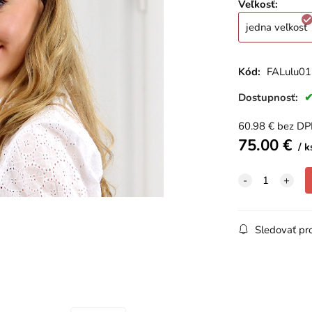
Veľkosť
:
jedna veľkosť
Kód:
FALulu01
Dostupnosť:
60.98
€
bez D
75.00
€
k
Sledovať pr