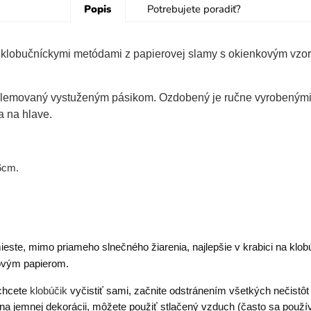
Popis
Potrebujete poradiť?
 klobučníckymi metódami z papierovej slamy s okienkovým vzo
j je lemovaný vystuženým pásikom. Ozdobený je ručne vyrobený
a na hlave.
6cm.
este, mimo priameho slnečného žiarenia, najlepšie v krabici na klo
kovým papierom.
chcete
klobúčik
vyčistiť sami, začnite odstránením všetkých nečistô
 na jemnej dekorácii, môžete použiť stlačený vzduch (často sa používa