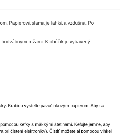
rom. Papierová slama je ľahká a vzdušná. Po
mi hodvábnymi ružami. Klobúčik je vybavený
búky. Krabicu vysteľte pavučinkovým papierom. Aby sa
t pomocou kefky s mäkkými štetinami. Kefujte jemne, aby
 pri čistení elektroniky). Čistiť možete aj pomocou vlhkej