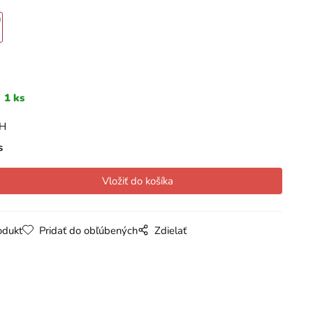
1 ks
PH
s
odukt
Pridať do obľúbených
Zdielať