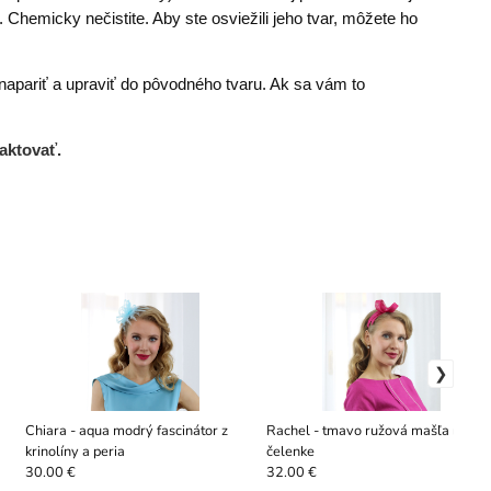
Chemicky nečistite. Aby ste osviežili jeho tvar, môžete ho
napariť a upraviť do pôvodného tvaru. Ak sa vám to
aktovať.
Chiara - aqua modrý fascinátor z
Rachel - tmavo ružová mašľa na
krinolíny a peria
čelenke
30.00 €
32.00 €