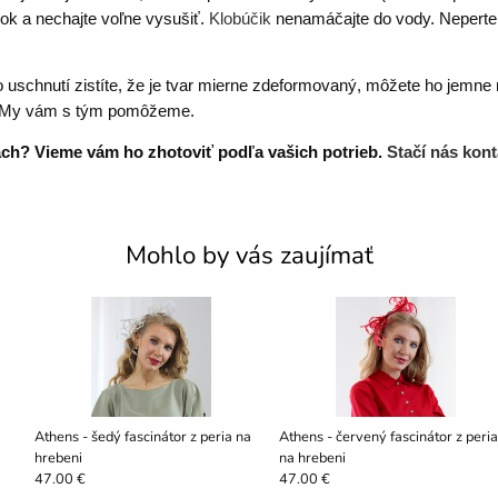
edok a nechajte voľne vysušiť.
Klobúčik
nenamáčajte do vody. Neperte. 
 uschnutí zistíte, že je tvar mierne zdeformovaný, môžete ho jemne 
te. My vám s tým pomôžeme.
bách? Vieme vám ho zhotoviť podľa vašich potrieb.
Stačí nás kont
Mohlo by vás zaujímať
m
Athens - šedý fascinátor z peria na
Athens - červený fascinátor z peria
hrebeni
na hrebeni
47.00 €
47.00 €