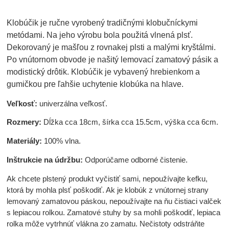
Klobúčik je ručne vyrobený tradičnými klobučníckymi
metódami. Na jeho výrobu bola použitá vlnená plsť.
Dekorovaný je mašľou z rovnakej plsti a malými kryštálmi.
Po vnútornom obvode je našitý lemovací zamatový pásik a
modistický drôtik. Klobúčik je vybavený hrebienkom a
gumičkou pre ľahšie uchytenie klobúka na hlave.
Veľkosť:
univerzálna veľkosť.
Rozmery:
Dĺžka cca 18cm, šírka cca 15.5cm, výška cca 6cm.
Materiály:
100% vlna.
Inštrukcie na údržbu:
Odporúčame odborné čistenie.
Ak chcete plstený produkt vyčistiť sami, nepoužívajte kefku,
ktorá by mohla plsť poškodiť. Ak je klobúk z vnútornej strany
lemovaný zamatovou páskou, nepoužívajte na ňu čistiaci valček
s lepiacou rolkou. Zamatové stuhy by sa mohli poškodiť, lepiaca
rolka môže vytrhnúť vlákna zo zamatu. Nečistoty odstráňte