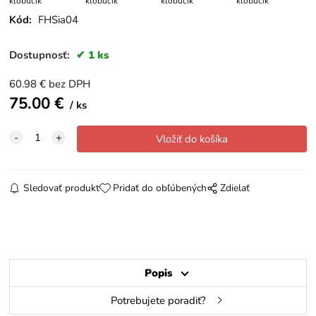
klobúčik
klobúčik
klobúčik
klobúčik
Kód:
FHSia04
Dostupnosť:
1 ks
60.98
€
bez DPH
75.00
€
ks
Sledovať produkt
Pridať do obľúbených
Zdielať
Popis
Potrebujete poradiť?