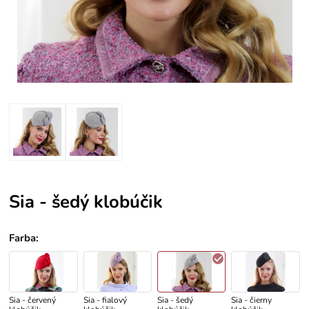
Sia - šedý klobúčik
Farba
:
Sia - červený
Sia - fialový
Sia - šedý
Sia - čierny