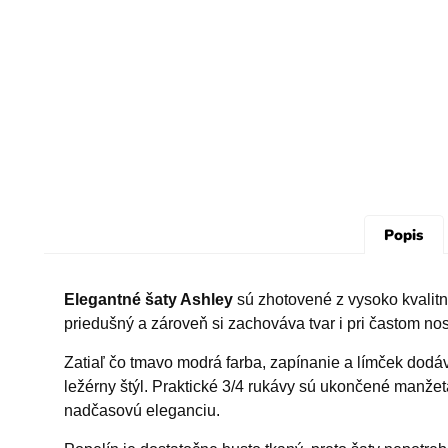
Popis
Elegantné šaty Ashley
sú zhotovené z vysoko kvalitne
priedušný a zároveň si zachováva tvar i pri častom nos
Zatiaľ čo tmavo modrá farba, zapínanie a límček dodá
ležérny štýl. Praktické 3/4 rukávy sú ukončené manže
nadčasovú eleganciu.