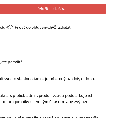
odukt
Pridať do obľúbených
Zdielať
jete poradiť?
i svojim vlastnostiam – je príjemný na dotyk, dobre
kňa s protiskladmi vpredu i vzadu podčiarkuje ich
ieborné gombíky s jemným štrasom, aby zvýraznili