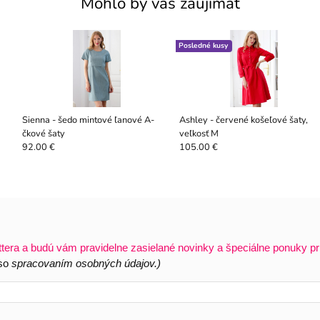
Mohlo by vás zaujímať
Posledné kusy
Sienna - šedo mintové ľanové A-
Ashley - červené košeľové šaty,
čkové šaty
veľkosť M
92.00 €
105.00 €
ttera a budú vám pravidelne zasielané novinky a špeciálne ponuky pr
 so
spracovaním osobných údajov.)