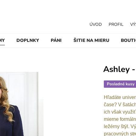
ÚVOD
PROFIL
VÝ
MY
DOPLNKY
PÁNI
ŠITIE NA MIERU
BOUT
Ashley 
Posledné kusy
Hľadáte univerz
čase? V šatách
ich však využi
mierne formálny
ležérny štýl. V
pracovných str