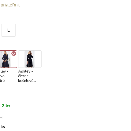
priateľmi.
L
ley -
Ashley -
vo
čierne
dré
košeľové
eľové
šaty
y
2 ks
PH
ks