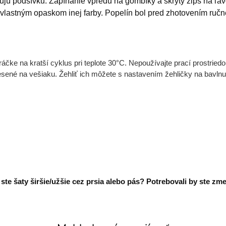
ebujú podšívku. Zapínanie vpredu na gombíky a skrytý zips na 
 s vlastným opaskom inej farby. Popelín bol pred zhotovením ruč
ke na kratší cyklus pri teplote 30°C. Nepoužívajte prací prostriedok 
ené na vešiaku. Žehliť ich môžete s nastavením žehličky na bavlnu.
te šaty širšie/užšie cez prsia alebo pás? Potrebovali by ste zme