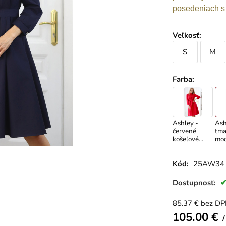
posedeniach s 
Veľkosť
:
S
M
Farba
:
Ashley -
Ash
červené
tma
košeľové
mo
šaty,
koš
veľkosť M
šat
Kód:
25AW34
Dostupnosť:
85.37
€
bez D
105.00
€