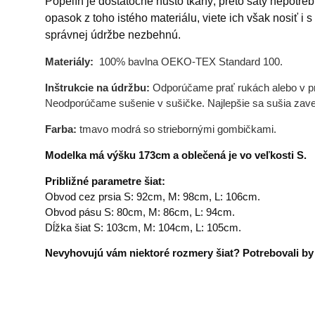
Popelín je dostatočne husto tkaný, preto šaty nepotr
opasok z toho istého materiálu, viete ich však nosiť i
správnej údržbe nezbehnú.
Materiály:
100% bavlna OEKO-TEX Standard 100.
Inštrukcie na údržbu:
Odporúčame prať rukách alebo v práč
Neodporúčame sušenie v sušičke. Najlepšie sa sušia zaves
Farba:
tmavo modrá so striebornými gombičkami.
Modelka má výšku 173cm a oblečená je vo veľkosti S.
Približné parametre šiat:
Obvod cez prsia S: 92cm, M: 98cm, L: 106cm.
Obvod pásu S: 80cm, M: 86cm, L: 94cm.
Dĺžka šiat S: 103cm, M: 104cm, L: 105cm.
Nevyhovujú vám niektoré rozmery šiat? Potrebovali by s