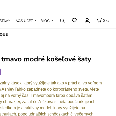
0
ks
STAVY
VÁŠ ÚČET
BLOG
IQUE
- tmavo modré košeľové šaty
álny kúsok, ktorý využijete tak ako v práci aj vo voľnom
 Ashley ľahko zapadnete do korporátneho sveta, viete
ť aj na voľný čas. Tmavomodrá farba dodáva šatám
 charakter, zatiaľ čo A-čková silueta podčiarkuje ich
ýsledkom je atraktívny model, ktorý využijete na
etnutiach, popoludnajších schôdzkach či večerných