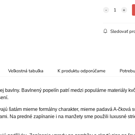
Sledovať pr
Veľkostná tabuľka
K produktu odporúčame
Potrebu
j bavlny. Bavlnený popelín patrí medzi populárne materiály kvôl
ení.
vajú šatám mierne formálny charakter, mierne padavá A-čková su
tami. Na predné zapínanie i na manžety sme použili luxusné str