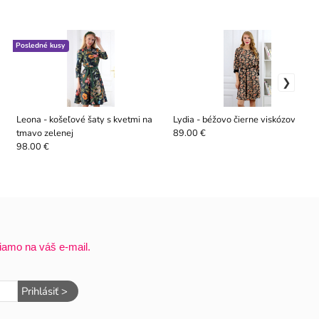
Posledné kusy
Leona - košeľové šaty s kvetmi na
Lydia - béžovo čierne viskózové šat
tmavo zelenej
89.00 €
98.00 €
iamo na váš e-mail.
Prihlásiť >