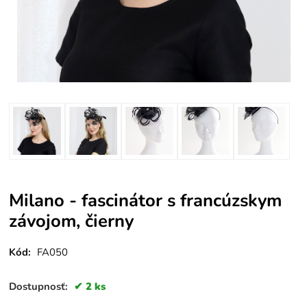
Milano - fascinátor s francúzskym
závojom, čierny
Kód:
FA050
Dostupnosť:
2 ks