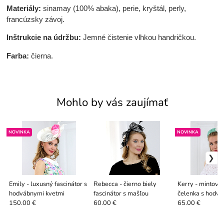
Materiály:
sinamay (100% abaka), perie, kryštál, perly,
francúzsky závoj.
Inštrukcie na údržbu:
Jemné čistenie vlhkou handričkou.
Farba:
čierna.
Mohlo by vás zaujímať
NOVINKA
NOVINKA
Emily - luxusný fascinátor s
Rebecca - čierno biely
Kerry - mintová
hodvábnymi kvetmi
fascinátor s mašľou
čelenka s hodv
kvetmi
150.00 €
60.00 €
65.00 €