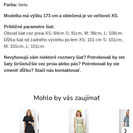
Farba:
biela.
Modelka má výšku 173 cm a oblečená je vo veľkosti XS.
Približné parametre šiat:
Obvod šiat cez prsia XS: 84cm S: 91cm, M: 98cm, L: 106cm.
Dĺžka šiat od zadného výstrihu po lem XS: 101 cm S: 101cm,
M: 101cm, L: 101cm.
Nevyhovujú vám niektoré rozmery šiat? Potrebovali by ste
šaty širšie/užšie cez prsia alebo pás? Potrebovali by ste
zmeniť dĺžku? Stačí nás kontaktovať.
Mohlo by vás zaujímať