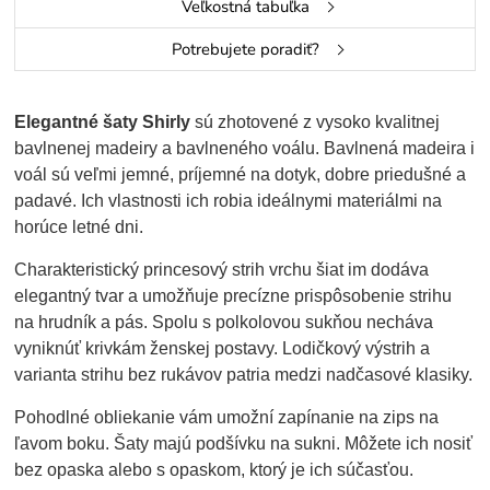
Veľkostná tabuľka
Potrebujete poradiť?
Elegantné šaty Shirly
sú zhotovené z vysoko kvalitnej
bavlnenej madeiry a bavlneného voálu. Bavlnená madeira i
voál sú veľmi jemné, príjemné na dotyk, dobre priedušné a
padavé. Ich vlastnosti ich robia ideálnymi materiálmi na
horúce letné dni.
Charakteristický princesový strih vrchu šiat im dodáva
elegantný tvar a umožňuje precízne prispôsobenie strihu
na hrudník a pás. Spolu s polkolovou sukňou necháva
vyniknúť krivkám ženskej postavy. Lodičkový výstrih a
varianta strihu bez rukávov patria medzi nadčasové klasiky.
Pohodlné obliekanie vám umožní zapínanie na zips na
ľavom boku. Šaty majú podšívku na sukni. Môžete ich nosiť
bez opaska alebo s opaskom, ktorý je ich súčasťou.