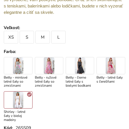
s teniskami, balerínkami alebo lodičkami, budete v nich vyzerať
elegantne a cítiť sa skvele.
Veľkosť
:
XS
S
M
L
Farba
:
Betty - mintové
Betty - ružové
Betty - čierne
Betty - letné šaty
letné šaty so
letné šaty so
letné šaty s
s čerešňami
zmrzlinami
zmrzlinami
bielymi bodkami
Shirley - letné
šaty z bielej
madeiry
Kód:
26SS09