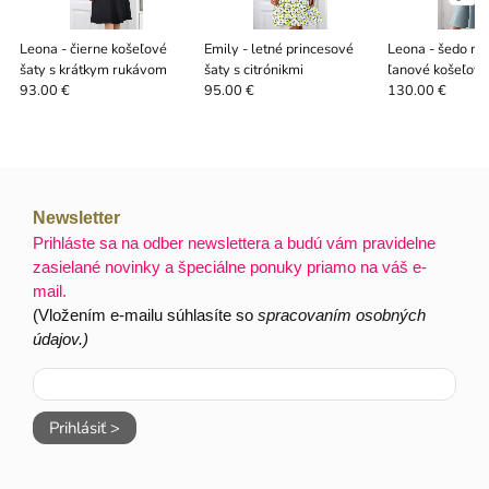
Leona - čierne košeľové
Emily - letné princesové
Leona - šedo mi
šaty s krátkym rukávom
šaty s citrónikmi
ľanové košeľové
93.00 €
95.00 €
130.00 €
Newsletter
Prihláste sa na odber newslettera a budú vám pravidelne
zasielané novinky a špeciálne ponuky priamo na váš e-
mail.
(Vložením e-mailu súhlasíte so
spracovaním osobných
údajov.)
Prihlásiť >