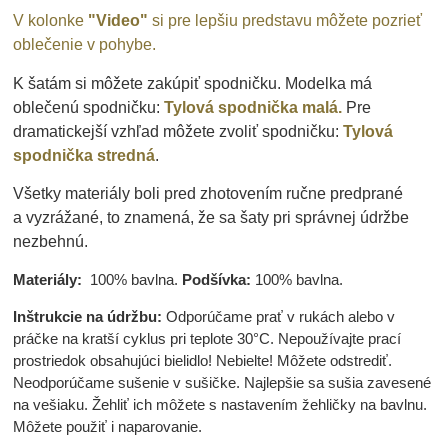
V kolonke
"Video"
si pre lepšiu predstavu môžete pozrieť
oblečenie v pohybe.
K šatám si môžete zakúpiť spodničku. Modelka má
oblečenú spodničku:
Tylová spodnička malá.
Pre
dramatickejší vzhľad môžete zvoliť spodničku:
Tylová
spodnička stredná
.
Všetky materiály boli pred zhotovením ručne predprané
a vyzrážané, to znamená, že sa šaty pri správnej údržbe
nezbehnú.
Materiály:
100% bavlna.
Podšívka:
100% bavlna.
Inštrukcie na údržbu:
Odporúčame prať v rukách alebo v
práčke na kratší cyklus pri teplote 30°C. Nepoužívajte prací
prostriedok obsahujúci bielidlo! Nebielte! Môžete odstrediť.
Neodporúčame sušenie v sušičke. Najlepšie sa sušia zavesené
na vešiaku. Žehliť ich môžete s nastavením žehličky na bavlnu.
Môžete použiť i naparovanie.