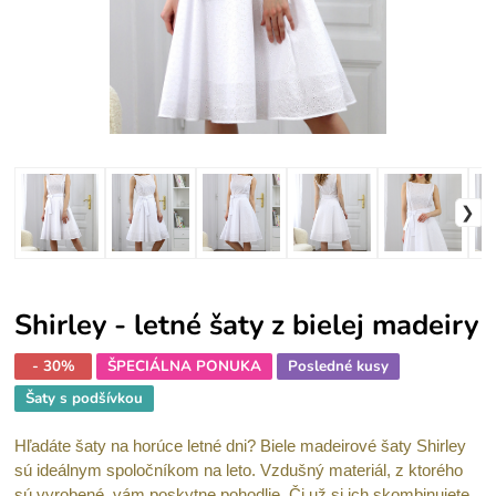
Shirley - letné šaty z bielej madeiry
- 30%
ŠPECIÁLNA PONUKA
Posledné kusy
Šaty s podšívkou
Hľadáte šaty na horúce letné dni? Biele madeirové šaty Shirley
sú ideálnym spoločníkom na leto. Vzdušný materiál, z ktorého
sú vyrobené, vám poskytne pohodlie. Či už si ich skombinujete