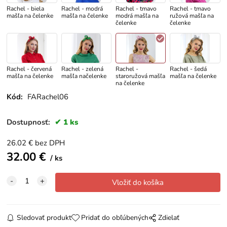
Rachel - biela
Rachel - modrá
Rachel - tmavo
Rachel - tmavo
mašľa na čelenke
mašľa na čelenke
modrá mašľa na
ružová mašľa na
čelenke
čelenke
Rachel - červená
Rachel - zelená
Rachel -
Rachel - šedá
mašľa na čelenke
mašľa načelenke
staroružová mašľa
mašľa na čelenke
na čelenke
Kód:
FARachel06
Dostupnosť:
1 ks
26.02
€
bez DPH
32.00
€
ks
Sledovať produkt
Pridať do obľúbených
Zdielať