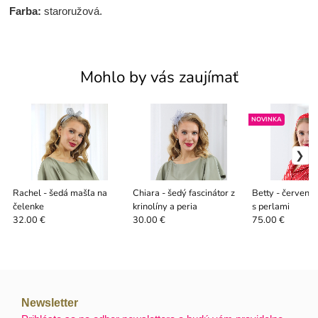
Farba:
staroružová.
Mohlo by vás zaujímať
NOVINKA
Rachel - šedá mašľa na
Chiara - šedý fascinátor z
Betty - červený 
čelenke
krinolíny a peria
s perlami
32.00 €
30.00 €
75.00 €
Newsletter