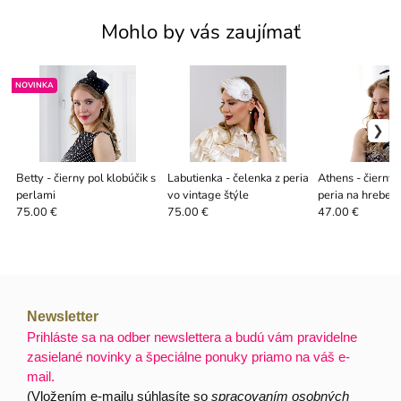
Mohlo by vás zaujímať
NOVINKA
Betty - čierny pol klobúčik s
Labutienka - čelenka z peria
Athens - čierny 
perlami
vo vintage štýle
peria na hrebeni
75.00 €
75.00 €
47.00 €
Newsletter
Prihláste sa na odber newslettera a budú vám pravidelne
zasielané novinky a špeciálne ponuky priamo na váš e-
mail.
(Vložením e-mailu súhlasíte so
spracovaním osobných