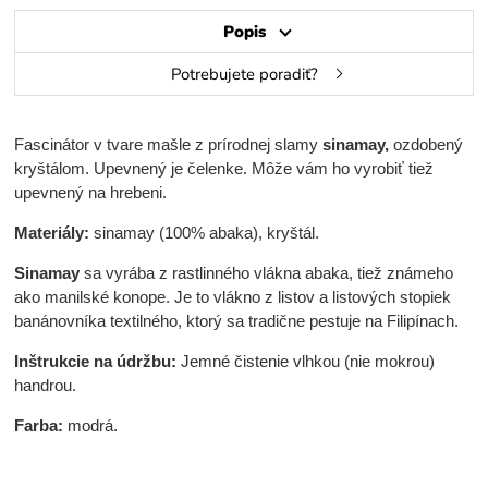
Popis
Potrebujete poradiť?
Fascinátor v tvare mašle z prírodnej slamy
sinamay,
ozdobený
kryštálom. Upevnený je čelenke. Môže vám ho vyrobiť tiež
upevnený na hrebeni.
Materiály:
sinamay (100% abaka), kryštál.
Sinamay
sa vyrába z rastlinného vlákna abaka, tiež známeho
ako manilské konope. Je to vlákno z listov a listových stopiek
banánovníka textilného, ktorý sa tradične pestuje na Filipínach.
Inštrukcie na údržbu:
Jemné čistenie vlhkou (nie mokrou)
handrou.
Farba:
modrá.