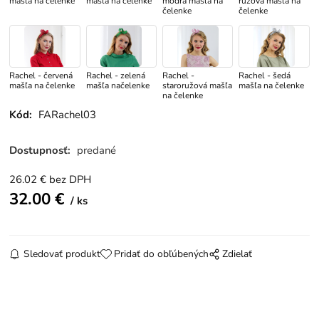
mašľa na čelenke
mašľa na čelenke
modrá mašľa na
ružová mašľa na
čelenke
čelenke
Rachel - červená
Rachel - zelená
Rachel -
Rachel - šedá
mašľa na čelenke
mašľa načelenke
staroružová mašľa
mašľa na čelenke
na čelenke
Kód:
FARachel03
Dostupnosť:
predané
26.02
€
bez DPH
32.00
€
ks
Sledovať produkt
Pridať do obľúbených
Zdielať